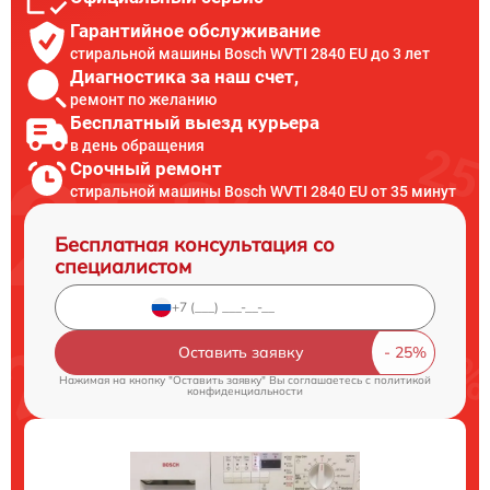
Гарантийное обслуживание
стиральной машины Bosch WVTI 2840 EU до 3 лет
Диагностика за наш счет,
ремонт по желанию
Бесплатный выезд курьера
в день обращения
Срочный ремонт
стиральной машины Bosch WVTI 2840 EU от 35 минут
Бесплатная консультация со
специалистом
Оставить заявку
Нажимая на кнопку "Оставить заявку" Вы соглашаетесь c
политикой
конфиденциальности