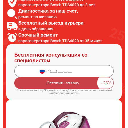
парогенератора Bosch TDS4020 до 3 лет
Диагностика за наш счет,
ремонт по желанию
Бесплатный выезд курьера
в день обращения
Срочный ремонт
парогенератора Bosch TDS4020 от 35 минут
Бесплатная консультация со
специалистом
Оставить заявку
Нажимая на кнопку "Оставить заявку" Вы соглашаетесь c
политикой
конфиденциальности