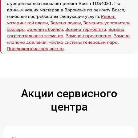
с уверенностью выполнят ремонт Bosch TDS4020 . По
данным наших мастеров в Воронеже по ремонту Bosch,
наиболее востребованы следующие услуги:
Ремонт
материнской платы
,
Замена помпы
,
Заменить уплотнитель
бойлера
,
Заменить бойлер
,
Замена термостата
,
Замена
нагревательного элемента
,
Замена пароклапана
,
Замена
клапана давления
,
Чистка системы генерации пара
,
Профилактическая чистка
.
Акции сервисного
центра