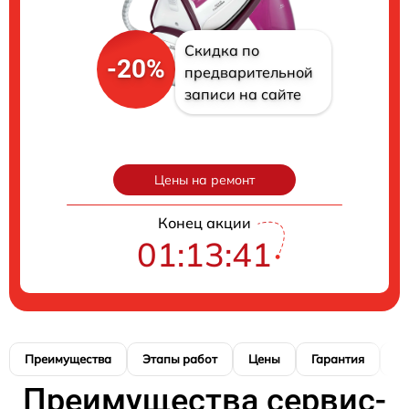
Скидка по
-20%
предварительной
записи на сайте
Цены на ремонт
Конец акции
01:13:40
Преимущества
Этапы работ
Цены
Гарантия
М
Преимущества сервис-