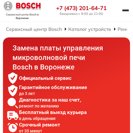
+7 (473) 201-64-71
Ежедневно с 9:00 до 21:00
Сервисный центр Bosch
в
Воронеже
Сервисный центр Bosch
Каталог устройств
Ремон
Замена платы управления
микроволновой печи
Bosch в Воронеже
Официальный сервис
Гарантийное обслуживание
до 3 лет
Диагностика за наш счет,
ремонт по желанию
Бесплатный выезд курьера
в день обращения
Срочный ремонт
от 35 минут