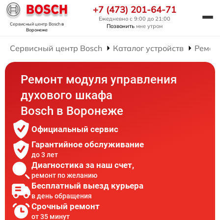
+7 (473) 201-64-71
Ежедневно с 9:00 до 21:00
Сервисный центр Bosch
в
Позвонить
мне утром
Воронеже
Сервисный центр Bosch
Каталог устройств
Ремон
Ремонт модуля управления
духового шкафа
Bosch в Воронеже
Официальный сервис
Гарантийное обслуживание
до 3 лет
Диагностика за наш счет,
ремонт по желанию
Бесплатный выезд курьера
в день обращения
Срочный ремонт
от 35 минут