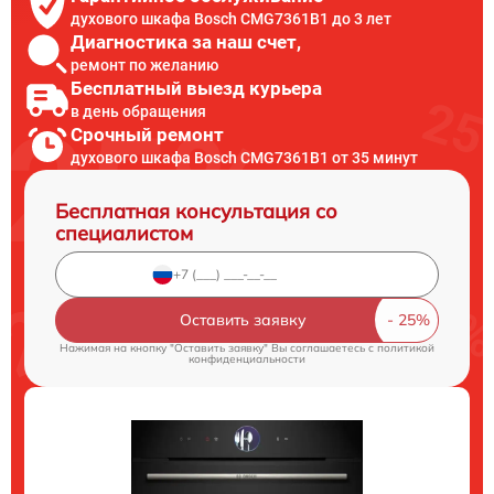
духового шкафа Bosch CMG7361B1 до 3 лет
Диагностика за наш счет,
ремонт по желанию
Бесплатный выезд курьера
в день обращения
Срочный ремонт
духового шкафа Bosch CMG7361B1 от 35 минут
Бесплатная консультация со
специалистом
Оставить заявку
Нажимая на кнопку "Оставить заявку" Вы соглашаетесь c
политикой
конфиденциальности