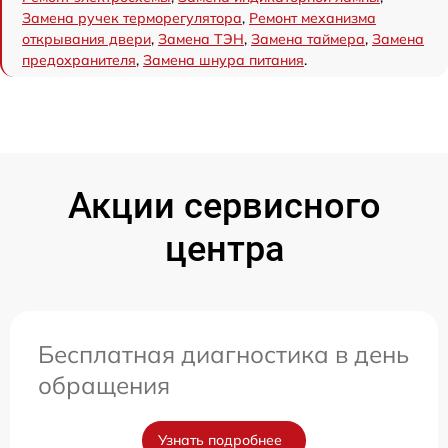
Замена ручек терморегулятора
,
Ремонт механизма
открывания двери
,
Замена ТЭН
,
Замена таймера
,
Замена
предохранителя
,
Замена шнура питания
.
Акции сервисного
центра
Бесплатная диагностика в день
обращения
Узнать подробнее